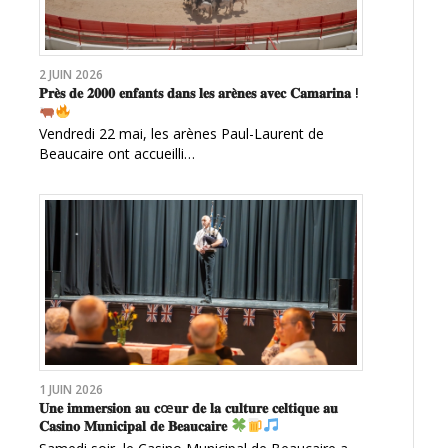
2 JUIN 2026
𝐏𝐫𝐞̀𝐬 𝐝𝐞 𝟐𝟎𝟎𝟎 𝐞𝐧𝐟𝐚𝐧𝐭𝐬 𝐝𝐚𝐧𝐬 𝐥𝐞𝐬 𝐚𝐫𝐞̀𝐧𝐞𝐬 𝐚𝐯𝐞𝐜 𝐂𝐚𝐦𝐚𝐫𝐢𝐧𝐚 !
Vendredi 22 mai, les arènes Paul-Laurent de
Beaucaire ont accueilli…
1 JUIN 2026
𝐔𝐧𝐞 𝐢𝐦𝐦𝐞𝐫𝐬𝐢𝐨𝐧 𝐚𝐮 𝐜œ𝐮𝐫 𝐝𝐞 𝐥𝐚 𝐜𝐮𝐥𝐭𝐮𝐫𝐞 𝐜𝐞𝐥𝐭𝐢𝐪𝐮𝐞 𝐚𝐮
𝐂𝐚𝐬𝐢𝐧𝐨 𝐌𝐮𝐧𝐢𝐜𝐢𝐩𝐚𝐥 𝐝𝐞 𝐁𝐞𝐚𝐮𝐜𝐚𝐢𝐫𝐞