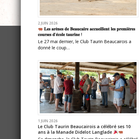
2 JUIN 2026
𝐋𝐞𝐬 𝐚𝐫𝐞̀𝐧𝐞𝐬 𝐝𝐞 𝐁𝐞𝐚𝐮𝐜𝐚𝐢𝐫𝐞 𝐚𝐜𝐜𝐮𝐞𝐢𝐥𝐥𝐞𝐧𝐭 𝐥𝐞𝐬 𝐩𝐫𝐞𝐦𝐢𝐞̀𝐫𝐞𝐬
𝐜𝐨𝐮𝐫𝐬𝐞𝐬 𝐝’𝐞́𝐜𝐨𝐥𝐞 𝐭𝐚𝐮𝐫𝐢𝐧𝐞 !
Le 27 mai dernier, le Club Taurin Beaucairois a
donné le coup…
1 JUIN 2026
Le Club Taurin Beaucairois a célébré ses 10
ans à la Manade Didelot Langlade