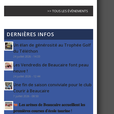
>> TOUS LES ÉVÈNEMENTS
DERNIÈRES INFOS
Un élan de générosité au Trophée Golf
du Téléthon
24 juillet 2026 - 14:33
Les Vendredis de Beaucaire font peau
neuve !
24 juillet 2026 - 12:44
Une fin de saison conviviale pour le club
Courir à Beaucaire
7 juillet 2026 - 08:50
𝐋𝐞𝐬 𝐚𝐫𝐞̀𝐧𝐞𝐬 𝐝𝐞 𝐁𝐞𝐚𝐮𝐜𝐚𝐢𝐫𝐞 𝐚𝐜𝐜𝐮𝐞𝐢𝐥𝐥𝐞𝐧𝐭 𝐥𝐞𝐬
𝐩𝐫𝐞𝐦𝐢𝐞̀𝐫𝐞𝐬 𝐜𝐨𝐮𝐫𝐬𝐞𝐬 𝐝’𝐞́𝐜𝐨𝐥𝐞 𝐭𝐚𝐮𝐫𝐢𝐧𝐞 !