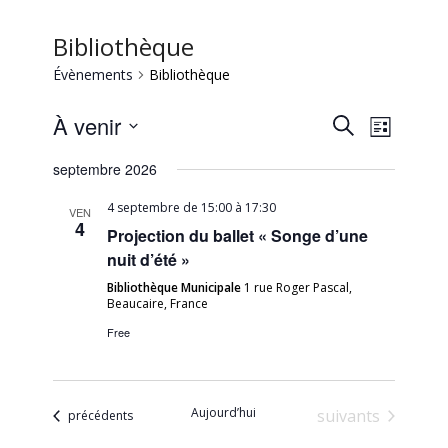
Bibliothèque
Évènements
Bibliothèque
Recherc
Naviga
À venir
Recherche
Liste
de
et
Sélectionnez
vues
septembre 2026
une
navigati
Évène
date.
de
4 septembre de 15:00
à
17:30
VEN
4
Projection du ballet « Songe d’une
vues
nuit d’été »
Évèneme
Bibliothèque Municipale
1 rue Roger Pascal,
Beaucaire, France
Free
Aujourd’hui
Évènements
suivants
Évènements
précédents