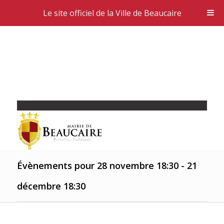
Le site officiel de la Ville de Beaucaire
Évènements pour 28 novembre 18:30 - 21
décembre 18:30