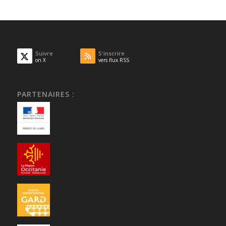
Suivre
S'inscrire
on X
vers flux RSS
PARTENAIRES :