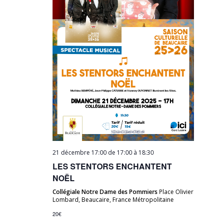
21 décembre 17:00 de 17:00
à
18:30
LES STENTORS ENCHANTENT
NOËL
Collégiale Notre Dame des Pommiers
Place Olivier
Lombard, Beaucaire, France Métropolitaine
20€