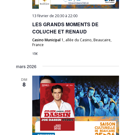
13 février de 20:30
à
22:00
LES GRANDS MOMENTS DE
COLUCHE ET RENAUD
Casino Municipal
1, allée du Casino, Beaucaire,
France
15€
mars 2026
DIM
8