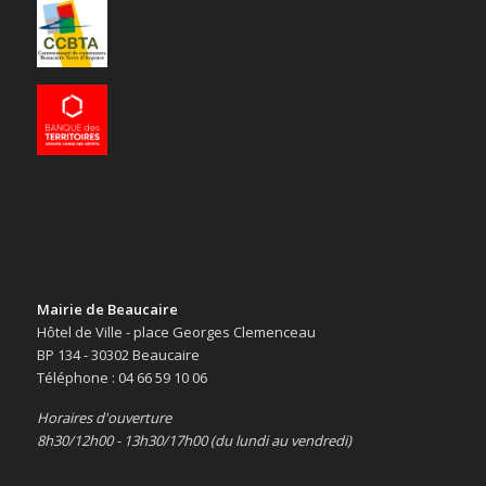
Mairie de Beaucaire
Hôtel de Ville - place Georges Clemenceau
BP 134 - 30302 Beaucaire
Téléphone : 04 66 59 10 06
Horaires d'ouverture
8h30/12h00 - 13h30/17h00 (du lundi au vendredi)