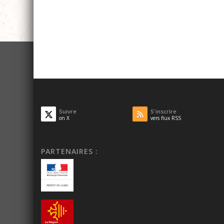
Suivre
S'inscrire
on X
vers flux RSS
PARTENAIRES :