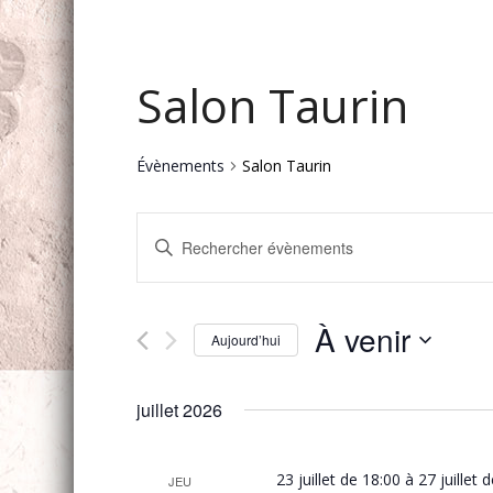
Salon Taurin
Évènements
Salon Taurin
Recherche
Saisir
et
mot-
navigation
clé.
Rechercher
de
À venir
Évènements
Aujourd’hui
vues
par
Sélectionnez
mot-
Évènements
une
clé.
juillet 2026
date.
23 juillet de 18:00
à
27 juillet 
JEU