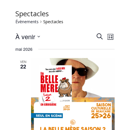
Spectacles
Évènements
Spectacles
Recherc
Naviga
À venir
Recherche
Liste
de
et
Sélectionnez
vues
mai 2026
une
navigati
Évène
date.
de
VEN
22
vues
Évèneme