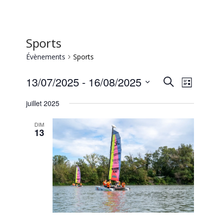
Sports
Évènements
Sports
Recherc
Naviga
13/07/2025
 - 
16/08/2025
Recherche
Liste
de
et
Sélectionnez
vues
juillet 2025
une
navigati
Évène
date.
de
DIM
13
vues
Évèneme