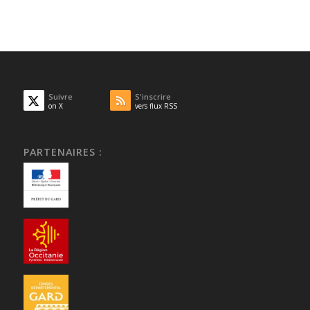
Suivre
S'inscrire
on X
vers flux RSS
PARTENAIRES :