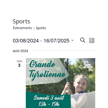
Sports
Évènements
Sports
Recherc
Naviga
03/08/2024
 - 
16/07/2025
Recherche
Liste
de
et
Sélectionnez
vues
août 2024
une
navigati
Évène
date.
de
SAM
3
vues
Évèneme