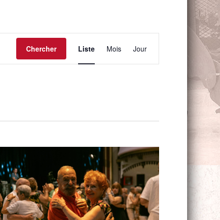
Navigation
de
Chercher
Liste
Mois
Jour
vues
Évènement