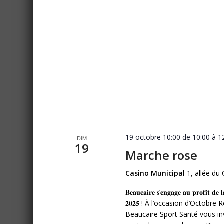
19 octobre 10:00 de 10:00
à
1
DIM
19
Marche rose
Casino Municipal
1, allée du
𝐁𝐞𝐚𝐮𝐜𝐚𝐢𝐫𝐞 𝐬’𝐞𝐧𝐠𝐚𝐠𝐞 𝐚𝐮 𝐩𝐫𝐨𝐟𝐢𝐭 𝐝𝐞 𝐥
𝟐𝟎𝟐𝟓 ! À l’occasion d’Octobr
Beaucaire Sport Santé vous inv