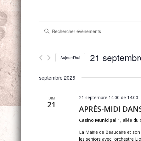
Recherche
Saisir
et
mot-
navigation
clé.
Rechercher
de
Évènements
Aujourd’hui
vues
par
Sélectionnez
mot-
Évènements
une
clé.
septembre 2025
date.
21 septembre 14:00 de 14:00
DIM
21
APRÈS-MIDI DA
Casino Municipal
1, allée du
La Mairie de Beaucaire et son
les seniors avec l’orchestre Li