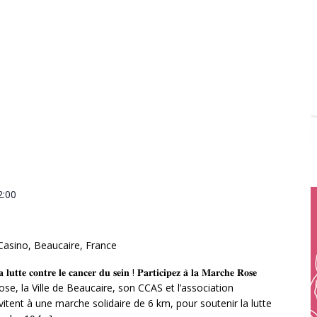
2:00
 Casino, Beaucaire, France
𝐚 𝐥𝐮𝐭𝐭𝐞 𝐜𝐨𝐧𝐭𝐫𝐞 𝐥𝐞 𝐜𝐚𝐧𝐜𝐞𝐫 𝐝𝐮 𝐬𝐞𝐢𝐧 ! 𝐏𝐚𝐫𝐭𝐢𝐜𝐢𝐩𝐞𝐳 𝐚̀ 𝐥𝐚 𝐌𝐚𝐫𝐜𝐡𝐞 𝐑𝐨𝐬𝐞
e Rose, la Ville de Beaucaire, son CCAS et l’association
itent à une marche solidaire de 6 km, pour soutenir la lutte