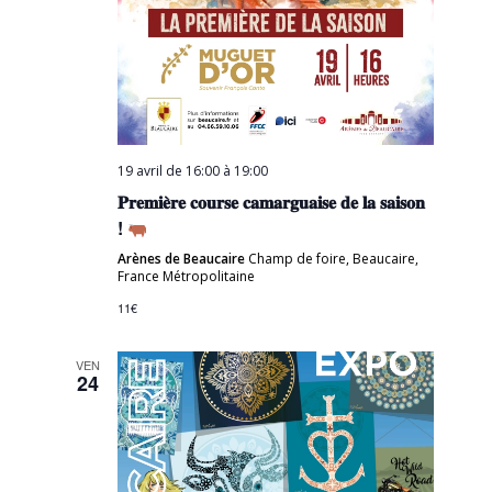
19 avril de 16:00
à
19:00
𝐏𝐫𝐞𝐦𝐢𝐞̀𝐫𝐞 𝐜𝐨𝐮𝐫𝐬𝐞 𝐜𝐚𝐦𝐚𝐫𝐠𝐮𝐚𝐢𝐬𝐞 𝐝𝐞 𝐥𝐚 𝐬𝐚𝐢𝐬𝐨𝐧
!
Arènes de Beaucaire
Champ de foire, Beaucaire,
France Métropolitaine
11€
VEN
24