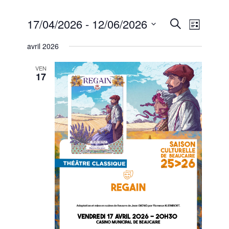
Recherc
Naviga
17/04/2026
 - 
12/06/2026
Recherche
Liste
de
et
Sélectionnez
vues
avril 2026
une
navigati
Évène
date.
de
VEN
17
vues
Évèneme