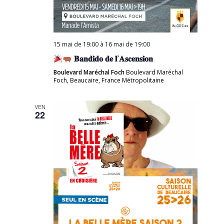
15 mai de 19:00
à
16 mai de 19:00
𝐁𝐚𝐧𝐝𝐢𝐝𝐨 𝐝𝐞 𝐥’𝐀𝐬𝐜𝐞𝐧𝐬𝐢𝐨𝐧
Boulevard Maréchal Foch
Boulevard Maréchal
Foch, Beaucaire, France Métropolitaine
VEN
22