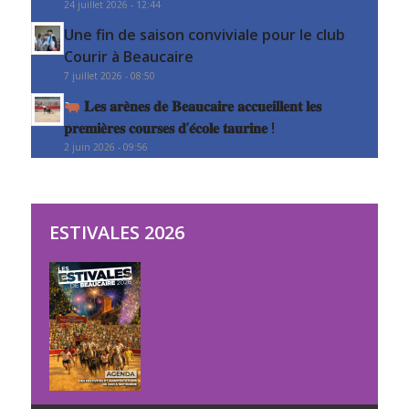
24 juillet 2026 - 12:44
Une fin de saison conviviale pour le club
Courir à Beaucaire
7 juillet 2026 - 08:50
𝐋𝐞𝐬 𝐚𝐫𝐞̀𝐧𝐞𝐬 𝐝𝐞 𝐁𝐞𝐚𝐮𝐜𝐚𝐢𝐫𝐞 𝐚𝐜𝐜𝐮𝐞𝐢𝐥𝐥𝐞𝐧𝐭 𝐥𝐞𝐬
𝐩𝐫𝐞𝐦𝐢𝐞̀𝐫𝐞𝐬 𝐜𝐨𝐮𝐫𝐬𝐞𝐬 𝐝’𝐞́𝐜𝐨𝐥𝐞 𝐭𝐚𝐮𝐫𝐢𝐧𝐞 !
2 juin 2026 - 09:56
ESTIVALES 2026