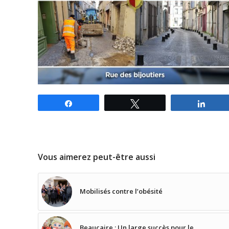
Partagez
Tweetez
Parta
Vous aimerez peut-être aussi
Mobilisés contre l’obésité
Beaucaire : Un large succès pour le