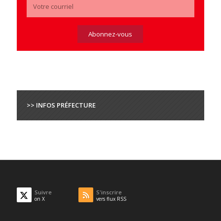
>> INFOS PRÉFECTURE
Suivre
S'inscrire
on X
vers flux RSS