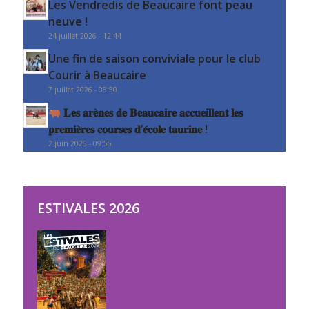
Les Vendredis de Beaucaire font peau
neuve !
24 juillet 2026 - 12:44
Une fin de saison conviviale pour le club
Courir à Beaucaire
7 juillet 2026 - 08:50
𝐋𝐞𝐬 𝐚𝐫𝐞̀𝐧𝐞𝐬 𝐝𝐞 𝐁𝐞𝐚𝐮𝐜𝐚𝐢𝐫𝐞 𝐚𝐜𝐜𝐮𝐞𝐢𝐥𝐥𝐞𝐧𝐭 𝐥𝐞𝐬
𝐩𝐫𝐞𝐦𝐢𝐞̀𝐫𝐞𝐬 𝐜𝐨𝐮𝐫𝐬𝐞𝐬 𝐝’𝐞́𝐜𝐨𝐥𝐞 𝐭𝐚𝐮𝐫𝐢𝐧𝐞 !
2 juin 2026 - 09:56
ESTIVALES 2026