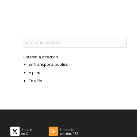
Obtenir la direction
En transports publics
A pied
En vélo
Suivre
S'inscrire
on X
vers flux RSS