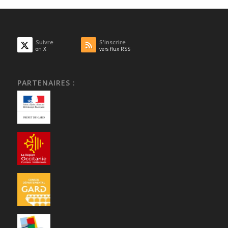
Suivre
S'inscrire
on X
vers flux RSS
PARTENAIRES :