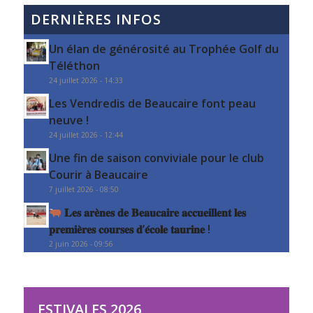
DERNIÈRES INFOS
Un élan de générosité au Trophée Golf du
Téléthon
24 juillet 2026 - 14:33
Les Vendredis de Beaucaire font peau
neuve !
24 juillet 2026 - 12:44
Une fin de saison conviviale pour le club
Courir à Beaucaire
7 juillet 2026 - 08:50
𝐋𝐞𝐬 𝐚𝐫𝐞̀𝐧𝐞𝐬 𝐝𝐞 𝐁𝐞𝐚𝐮𝐜𝐚𝐢𝐫𝐞 𝐚𝐜𝐜𝐮𝐞𝐢𝐥𝐥𝐞𝐧𝐭 𝐥𝐞𝐬
𝐩𝐫𝐞𝐦𝐢𝐞̀𝐫𝐞𝐬 𝐜𝐨𝐮𝐫𝐬𝐞𝐬 𝐝’𝐞́𝐜𝐨𝐥𝐞 𝐭𝐚𝐮𝐫𝐢𝐧𝐞 !
2 juin 2026 - 09:56
ESTIVALES 2026