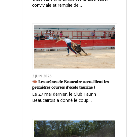
conviviale et remplie de…
2 JUIN 2026
𝐋𝐞𝐬 𝐚𝐫𝐞̀𝐧𝐞𝐬 𝐝𝐞 𝐁𝐞𝐚𝐮𝐜𝐚𝐢𝐫𝐞 𝐚𝐜𝐜𝐮𝐞𝐢𝐥𝐥𝐞𝐧𝐭 𝐥𝐞𝐬
𝐩𝐫𝐞𝐦𝐢𝐞̀𝐫𝐞𝐬 𝐜𝐨𝐮𝐫𝐬𝐞𝐬 𝐝’𝐞́𝐜𝐨𝐥𝐞 𝐭𝐚𝐮𝐫𝐢𝐧𝐞 !
Le 27 mai dernier, le Club Taurin
Beaucairois a donné le coup…