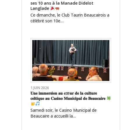
ses 10 ans à la Manade Didelot
Langlade
Ce dimanche, le Club Taurin Beaucairois a
célébré son 10e…
1 JUIN 2026
𝐔𝐧𝐞 𝐢𝐦𝐦𝐞𝐫𝐬𝐢𝐨𝐧 𝐚𝐮 𝐜œ𝐮𝐫 𝐝𝐞 𝐥𝐚 𝐜𝐮𝐥𝐭𝐮𝐫𝐞
𝐜𝐞𝐥𝐭𝐢𝐪𝐮𝐞 𝐚𝐮 𝐂𝐚𝐬𝐢𝐧𝐨 𝐌𝐮𝐧𝐢𝐜𝐢𝐩𝐚𝐥 𝐝𝐞 𝐁𝐞𝐚𝐮𝐜𝐚𝐢𝐫𝐞
Samedi soir, le Casino Municipal de
Beaucaire a accueilli la…