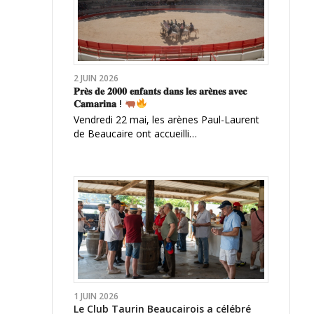
2 JUIN 2026
𝐏𝐫𝐞̀𝐬 𝐝𝐞 𝟐𝟎𝟎𝟎 𝐞𝐧𝐟𝐚𝐧𝐭𝐬 𝐝𝐚𝐧𝐬 𝐥𝐞𝐬 𝐚𝐫𝐞̀𝐧𝐞𝐬 𝐚𝐯𝐞𝐜
𝐂𝐚𝐦𝐚𝐫𝐢𝐧𝐚 !
Vendredi 22 mai, les arènes Paul-Laurent
de Beaucaire ont accueilli…
1 JUIN 2026
Le Club Taurin Beaucairois a célébré