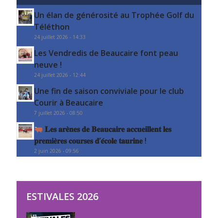
Un élan de générosité au Trophée Golf du
Téléthon
24 juillet 2026 - 14:33
Les Vendredis de Beaucaire font peau
neuve !
24 juillet 2026 - 12:44
Une fin de saison conviviale pour le club
Courir à Beaucaire
7 juillet 2026 - 08:50
𝐋𝐞𝐬 𝐚𝐫𝐞̀𝐧𝐞𝐬 𝐝𝐞 𝐁𝐞𝐚𝐮𝐜𝐚𝐢𝐫𝐞 𝐚𝐜𝐜𝐮𝐞𝐢𝐥𝐥𝐞𝐧𝐭 𝐥𝐞𝐬
𝐩𝐫𝐞𝐦𝐢𝐞̀𝐫𝐞𝐬 𝐜𝐨𝐮𝐫𝐬𝐞𝐬 𝐝’𝐞́𝐜𝐨𝐥𝐞 𝐭𝐚𝐮𝐫𝐢𝐧𝐞 !
2 juin 2026 - 09:56
ESTIVALES 2026