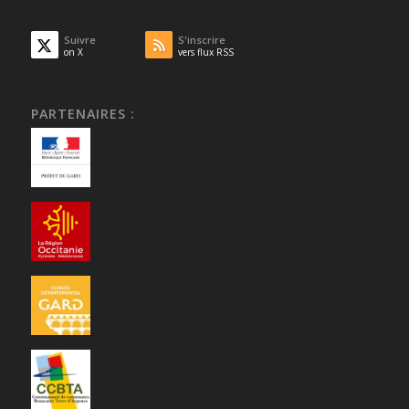
Suivre
S'inscrire
on X
vers flux RSS
PARTENAIRES :