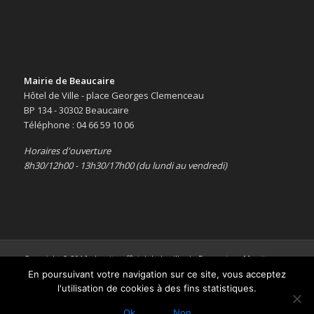
Mairie de Beaucaire
Hôtel de Ville - place Georges Clemenceau
BP 134 - 30302 Beaucaire
Téléphone : 04 66 59 10 06
Horaires d'ouverture
8h30/12h00 - 13h30/17h00 (du lundi au vendredi)
Copyright © 2016 -
Le site officiel de la ville de Beaucaire
-
Mentions
légales
En poursuivant votre navigation sur ce site, vous acceptez
l'utilisation de cookies à des fins statistiques.
Ok
Non