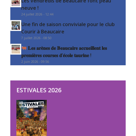
Les Vendredis de Beaucaire font peau
neuve !
24 juillet 2026 - 12:44
Une fin de saison conviviale pour le club
Courir à Beaucaire
7 juillet 2026 - 08:50
𝐋𝐞𝐬 𝐚𝐫𝐞̀𝐧𝐞𝐬 𝐝𝐞 𝐁𝐞𝐚𝐮𝐜𝐚𝐢𝐫𝐞 𝐚𝐜𝐜𝐮𝐞𝐢𝐥𝐥𝐞𝐧𝐭 𝐥𝐞𝐬
𝐩𝐫𝐞𝐦𝐢𝐞̀𝐫𝐞𝐬 𝐜𝐨𝐮𝐫𝐬𝐞𝐬 𝐝’𝐞́𝐜𝐨𝐥𝐞 𝐭𝐚𝐮𝐫𝐢𝐧𝐞 !
2 juin 2026 - 09:56
ESTIVALES 2026