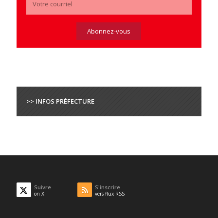
>> INFOS PRÉFECTURE
Suivre
S'inscrire
on X
vers flux RSS