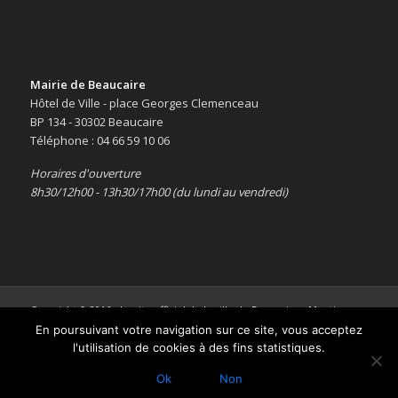
Mairie de Beaucaire
Hôtel de Ville - place Georges Clemenceau
BP 134 - 30302 Beaucaire
Téléphone : 04 66 59 10 06
Horaires d'ouverture
8h30/12h00 - 13h30/17h00 (du lundi au vendredi)
Copyright © 2016 -
Le site officiel de la ville de Beaucaire
-
Mentions
légales
En poursuivant votre navigation sur ce site, vous acceptez
l'utilisation de cookies à des fins statistiques.
Ok
Non