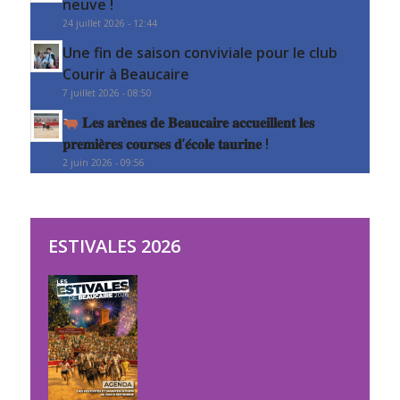
neuve !
24 juillet 2026 - 12:44
Une fin de saison conviviale pour le club
Courir à Beaucaire
7 juillet 2026 - 08:50
𝐋𝐞𝐬 𝐚𝐫𝐞̀𝐧𝐞𝐬 𝐝𝐞 𝐁𝐞𝐚𝐮𝐜𝐚𝐢𝐫𝐞 𝐚𝐜𝐜𝐮𝐞𝐢𝐥𝐥𝐞𝐧𝐭 𝐥𝐞𝐬
𝐩𝐫𝐞𝐦𝐢𝐞̀𝐫𝐞𝐬 𝐜𝐨𝐮𝐫𝐬𝐞𝐬 𝐝’𝐞́𝐜𝐨𝐥𝐞 𝐭𝐚𝐮𝐫𝐢𝐧𝐞 !
2 juin 2026 - 09:56
ESTIVALES 2026