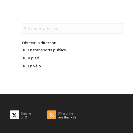
Obtenir la direction
En transports publics
A pied
En vélo
Suivre
S'inscrire
on X
vers flux RSS