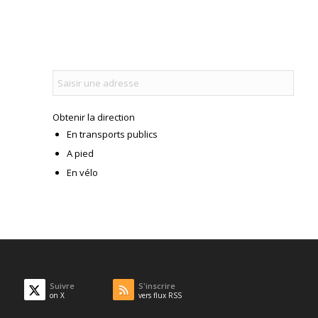
Obtenir la direction
En transports publics
A pied
En vélo
Suivre
S'inscrire
on X
vers flux RSS