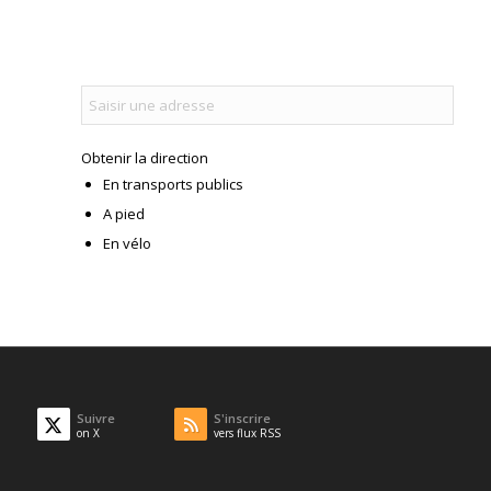
Obtenir la direction
En transports publics
A pied
En vélo
Suivre
S'inscrire
on X
vers flux RSS