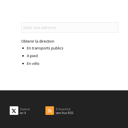
Obtenir la direction
En transports publics
A pied
En vélo
Suivre
S'inscrire
on X
vers flux RSS