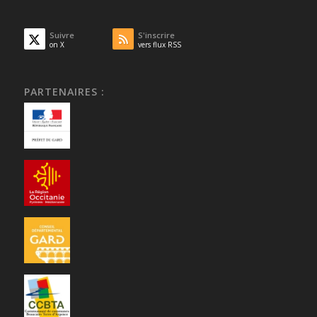
Suivre
S'inscrire
on X
vers flux RSS
PARTENAIRES :