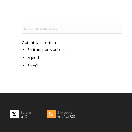
Obtenir la direction
En transports publics
A pied
En vélo
Suivre
S'inscrire
on X
vers flux RSS