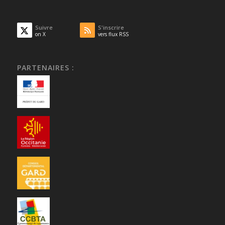
Suivre
S'inscrire
on X
vers flux RSS
PARTENAIRES :