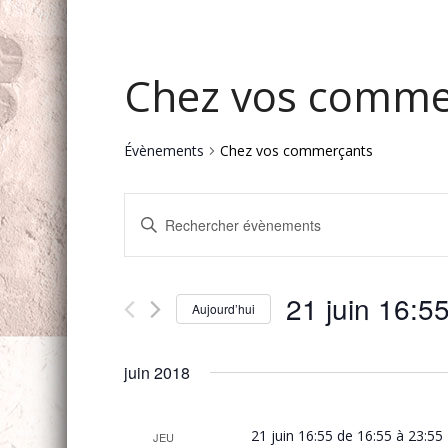
Chez vos comme
Évènements
Chez vos commerçants
Recherche
Saisir
et
mot-
navigation
clé.
Rechercher
de
21 juin 16:5
Évènements
Aujourd’hui
vues
par
Sélectionnez
mot-
Évènements
une
clé.
juin 2018
date.
21 juin 16:55 de 16:55
à
23:55
JEU