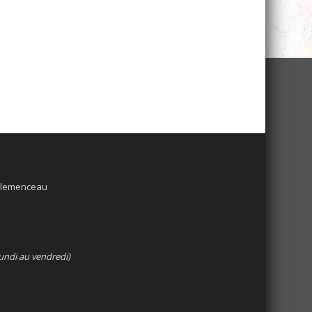
 Clemenceau
undi au vendredi)