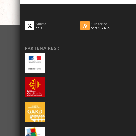
Suivre
S'inscrire
on X
vers flux RSS
PARTENAIRES :