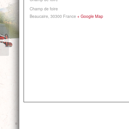
Champ de foire
Beaucaire
,
30300
France
+ Google Map
Spectacle de fin
d’année du
conservatoire – Danse