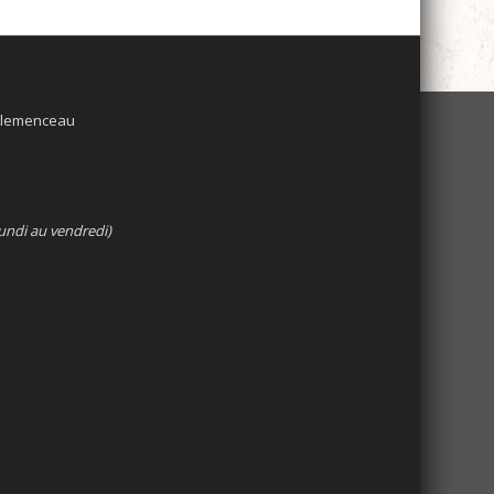
 Clemenceau
undi au vendredi)