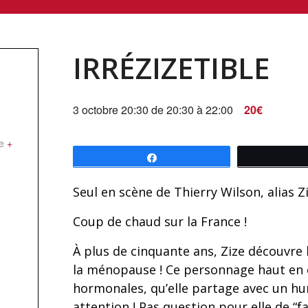
IRRÉZIZETIBLE
3 octobre 20:30 de 20:30
à
22:00
20€
e
+
Partagez
Seul en scène de Thierry Wilson, alias Z
Coup de chaud sur la France !
À plus de cinquante ans, Zize découvre l
la ménopause ! Ce personnage haut en c
hormonales, qu’elle partage avec un hum
attention ! Pas question pour elle de “fai