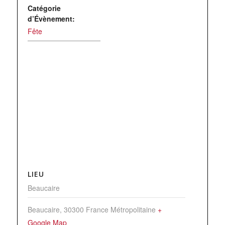
Catégorie
d’Évènement:
Fête
LIEU
Beaucaire
Beaucaire
,
30300
France Métropolitaine
+
Google Map