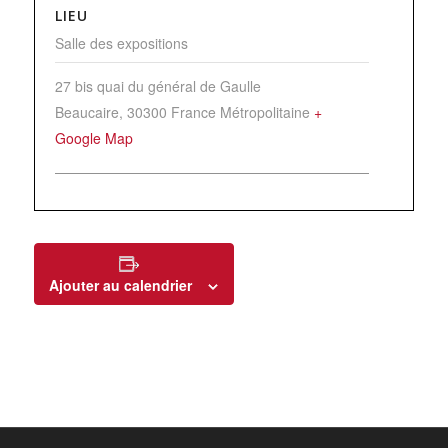
LIEU
Salle des expositions
27 bis quai du général de Gaulle
Beaucaire
,
30300
France Métropolitaine
+
Google Map
Ajouter au calendrier