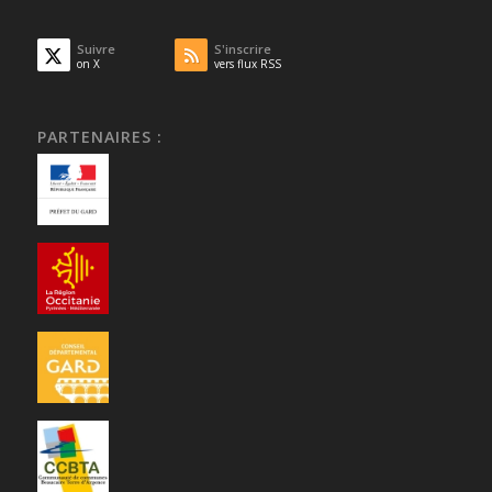
Suivre
S'inscrire
on X
vers flux RSS
PARTENAIRES :