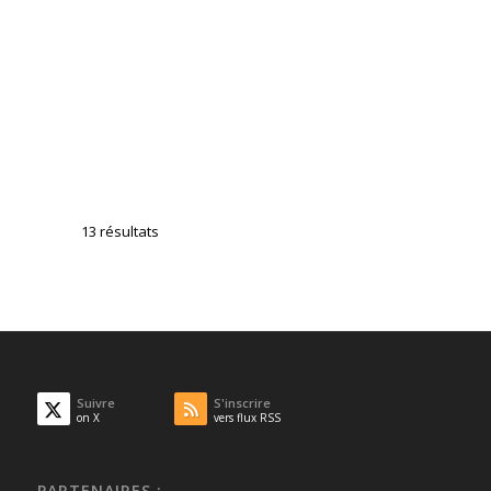
Lemelle Catherine
Médecins généralistes
Allergologues
46 Boulevard Maréchal Joffre, 30300 Beaucaire
04 66 59 25 65
04 66 59 25 65
13 résultats
Mourlot Moutet Anne-Marie
Médecins généralistes
5 Avenue de l'Ecluse, 30300 Beaucaire
04 66 59 46 64
04 66 59 46 64
Suivre
S'inscrire
on X
vers flux RSS
PARTENAIRES :