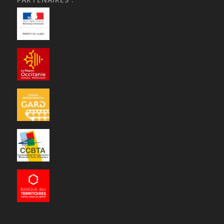
Rayssiguier Alain
Médecins généralistes
5 rue Baptiste Marcet, 30300 Beaucaire
04 66 59 14 70
04 66 59 14 70
Ricard Sylvie
Médecins généralistes
19 Rue Denfert, 30300 Beaucaire
04 66 59 27 75
04 66 59 27 75
Roques Claude