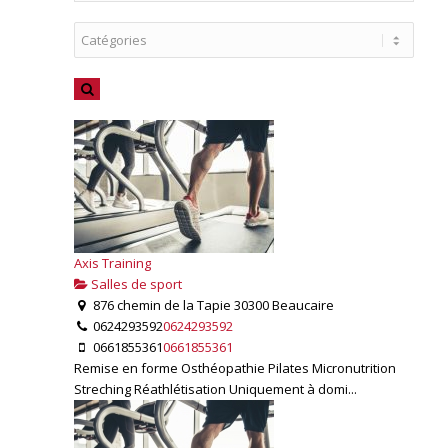
Axis Training
Salles de sport
876 chemin de la Tapie 30300 Beaucaire
0624293592
0624293592
0661855361
0661855361
Remise en forme Osthéopathie Pilates Micronutrition
Streching Réathlétisation Uniquement à domi...