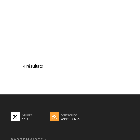
4 résultats
Suivre
S'inscrire
on X
vers flux RSS
PARTENAIRES :