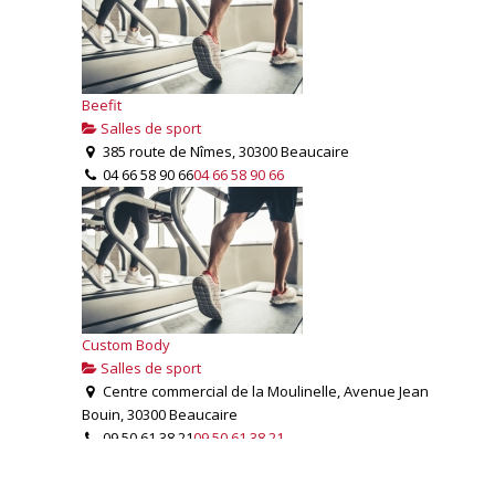
Beefit
Salles de sport
385 route de Nîmes, 30300 Beaucaire
04 66 58 90 66
04 66 58 90 66
Custom Body
Salles de sport
Centre commercial de la Moulinelle, Avenue Jean
Bouin, 30300 Beaucaire
09.50.61.38.21
09.50.61.38.21
06.29.19.15.44
06.29.19.15.44
custombody30@gmail.com