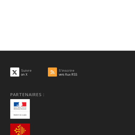
Suivre
S'inscrire
on X
vers flux RSS
PARTENAIRES :