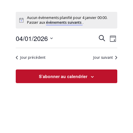
Aucun évènements planifié pour 4 janvier 00:00.
Passer aux
évènements suivants
.
Recherc
Naviga
04/01/2026
Recherche
Jour
de
et
Sélectionnez
vues
une
navigati
Évène
Jour précédent
Jour suivant
date.
de
vues
S’abonner au calendrier
Évèneme