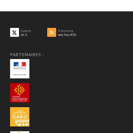
Suivre
S'inscrire
on X
vers flux RSS
PARTENAIRES :