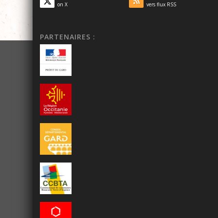
on X
vers flux RSS
PARTENAIRES :