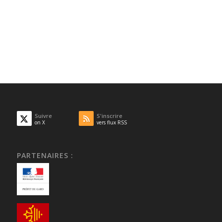
Suivre
S'inscrire
on X
vers flux RSS
PARTENAIRES :