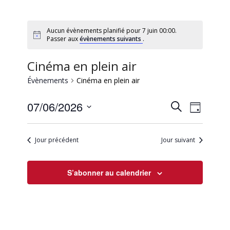
Aucun évènements planifié pour 7 juin 00:00.
Passer aux
évènements suivants
.
Cinéma en plein air
Évènements
Cinéma en plein air
Recherc
Naviga
07/06/2026
Recherche
Jour
de
et
Sélectionnez
vues
une
navigati
Évène
Jour précédent
Jour suivant
date.
de
vues
S’abonner au calendrier
Évèneme