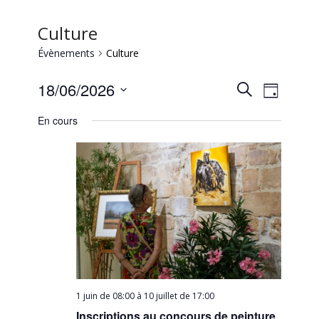
Culture
Évènements
Culture
Recherc
Naviga
18/06/2026
Recherche
Jour
de
et
Sélectionnez
vues
En cours
une
navigati
Évène
date.
de
vues
Évèneme
1 juin de 08:00
à
10 juillet de 17:00
Inscriptions au concours de peinture