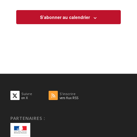
S’abonner au calendrier
Suivre
S'inscrire
on X
vers flux RSS
PARTENAIRES :