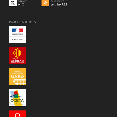
Suivre
S'inscrire
on X
vers flux RSS
PARTENAIRES :