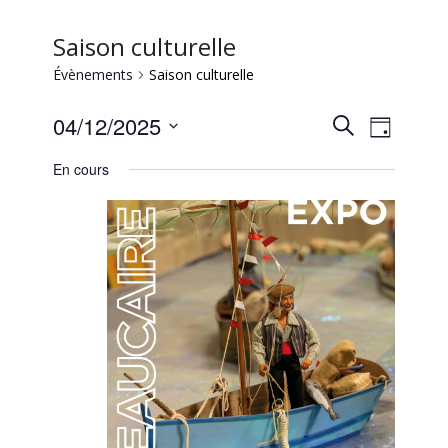
Saison culturelle
Évènements
Saison culturelle
Recherc
Naviga
04/12/2025
Recherche
Jour
de
et
Sélectionnez
vues
En cours
une
navigati
Évène
date.
de
vues
Évèneme