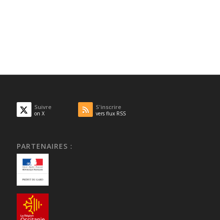
Suivre
S'inscrire
on X
vers flux RSS
PARTENAIRES :