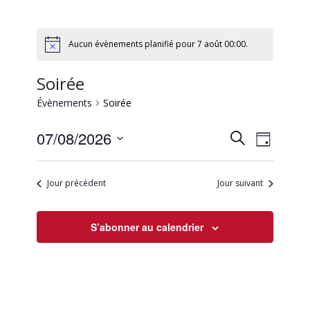
Aucun évènements planifié pour 7 août 00:00.
Soirée
Évènements
Soirée
Recherc
Naviga
07/08/2026
Recherche
Jour
de
et
Sélectionnez
vues
une
navigati
Évène
Jour précédent
Jour suivant
date.
de
vues
S’abonner au calendrier
Évèneme