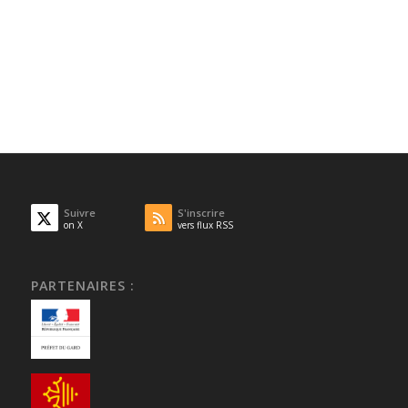
Suivre
S'inscrire
on X
vers flux RSS
PARTENAIRES :