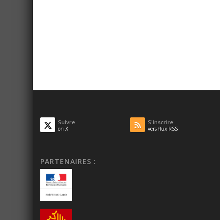
Suivre
S'inscrire
on X
vers flux RSS
PARTENAIRES :