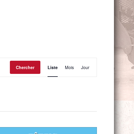
Navigation
de
Chercher
Liste
Mois
Jour
vues
Évènement