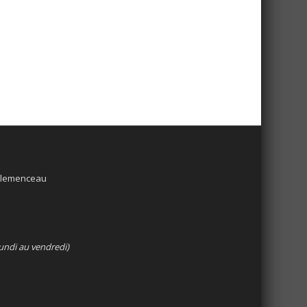
 Clemenceau
undi au vendredi)