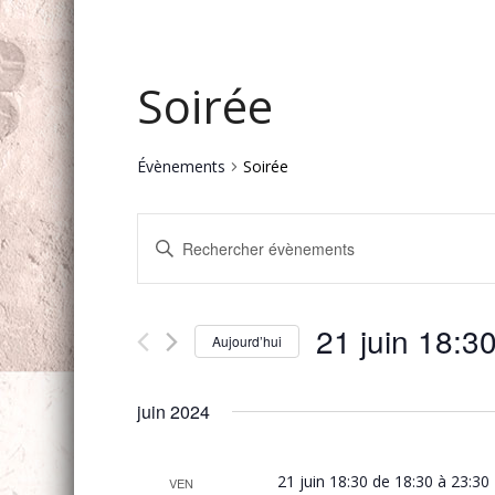
Soirée
Évènements
Soirée
Recherche
Saisir
et
mot-
navigation
clé.
Rechercher
de
21 juin 18:3
Évènements
Aujourd’hui
vues
par
Sélectionnez
mot-
Évènements
une
clé.
juin 2024
date.
21 juin 18:30 de 18:30
à
23:30
VEN