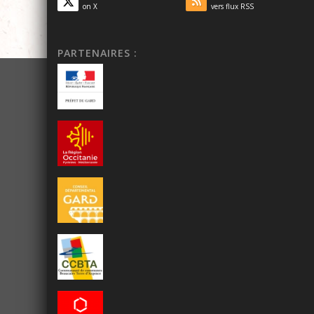
on X
vers flux RSS
PARTENAIRES :