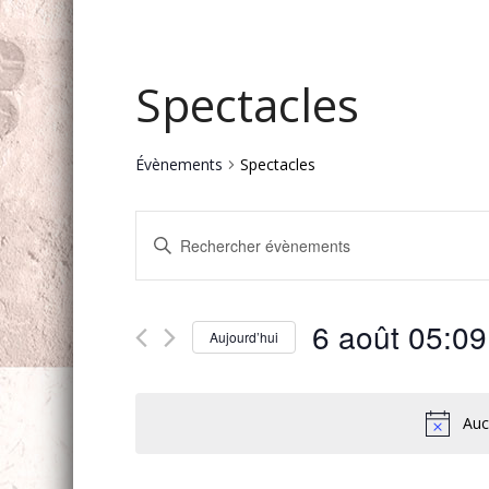
Spectacles
Évènements
Spectacles
Recherche
Saisir
et
mot-
navigation
clé.
Rechercher
de
6 août 05:09
Évènements
Aujourd’hui
vues
par
Sélectionnez
mot-
Évènements
une
clé.
date.
Auc