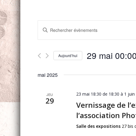
Recherche
Saisir
et
mot-
navigation
clé.
Rechercher
de
29 mai 00:0
Évènements
Aujourd’hui
vues
par
Sélectionnez
mot-
Évènements
une
clé.
mai 2025
date.
23 mai 18:30 de 18:30
à
1 juin
JEU
29
Vernissage de l’
l’association Pho
Salle des expositions
27 bis 