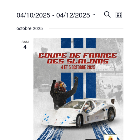
Recherc
Naviga
04/10/2025
 - 
04/12/2025
Recherche
Liste
de
et
Sélectionnez
vues
octobre 2025
une
navigati
Évène
date.
de
SAM
4
vues
Évèneme