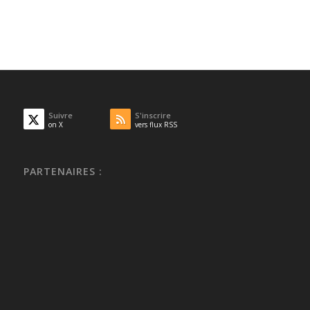
Suivre
S'inscrire
on X
vers flux RSS
PARTENAIRES :