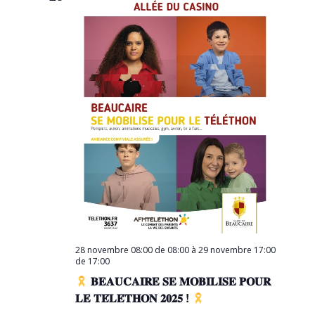
28 novembre 08:00 de 08:00
à
29 novembre 17:00
de 17:00
𝐁𝐄𝐀𝐔𝐂𝐀𝐈𝐑𝐄 𝐒𝐄 𝐌𝐎𝐁𝐈𝐋𝐈𝐒𝐄 𝐏𝐎𝐔𝐑
𝐋𝐄 𝐓𝐄́𝐋𝐄́𝐓𝐇𝐎𝐍 𝟐𝟎𝟐𝟓 !