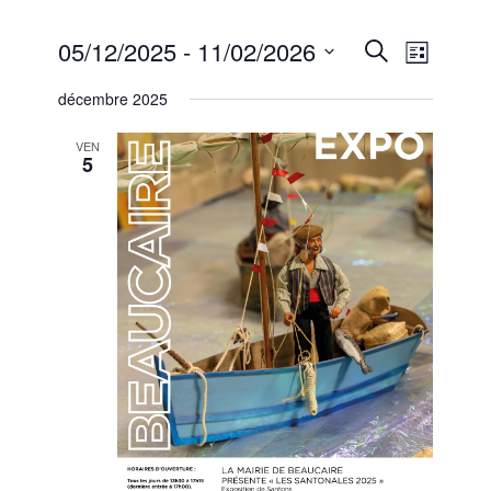
Recherc
Naviga
05/12/2025
 - 
11/02/2026
Recherche
Liste
de
et
Sélectionnez
vues
décembre 2025
une
navigati
Évène
date.
de
VEN
5
vues
Évèneme