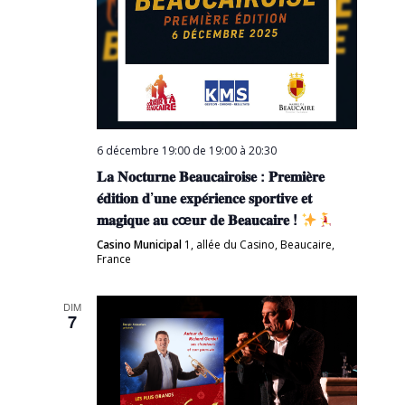
6 décembre 19:00 de 19:00
à
20:30
𝐋𝐚 𝐍𝐨𝐜𝐭𝐮𝐫𝐧𝐞 𝐁𝐞𝐚𝐮𝐜𝐚𝐢𝐫𝐨𝐢𝐬𝐞 : 𝐏𝐫𝐞𝐦𝐢𝐞̀𝐫𝐞
𝐞́𝐝𝐢𝐭𝐢𝐨𝐧 𝐝’𝐮𝐧𝐞 𝐞𝐱𝐩𝐞́𝐫𝐢𝐞𝐧𝐜𝐞 𝐬𝐩𝐨𝐫𝐭𝐢𝐯𝐞 𝐞𝐭
𝐦𝐚𝐠𝐢𝐪𝐮𝐞 𝐚𝐮 𝐜œ𝐮𝐫 𝐝𝐞 𝐁𝐞𝐚𝐮𝐜𝐚𝐢𝐫𝐞 !
Casino Municipal
1, allée du Casino, Beaucaire,
France
DIM
7