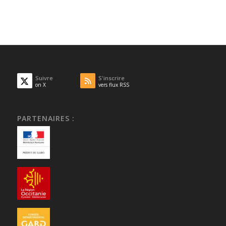
Suivre
S'inscrire
on X
vers flux RSS
PARTENAIRES :