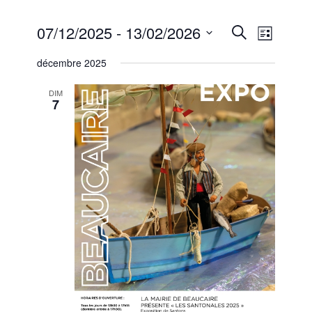
Recherc
Naviga
07/12/2025
 - 
13/02/2026
Recherche
Liste
de
et
Sélectionnez
vues
décembre 2025
une
navigati
Évène
date.
de
DIM
7
vues
Évèneme