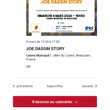
8 mars de 15:30
à
17:00
JOE DASSIN STORY
Casino Municipal
1, allée du Casino, Beaucaire,
France
25€
Évènements
Évènements
précédents
Aujourd’hui
suivants
S’abonner au calendrier