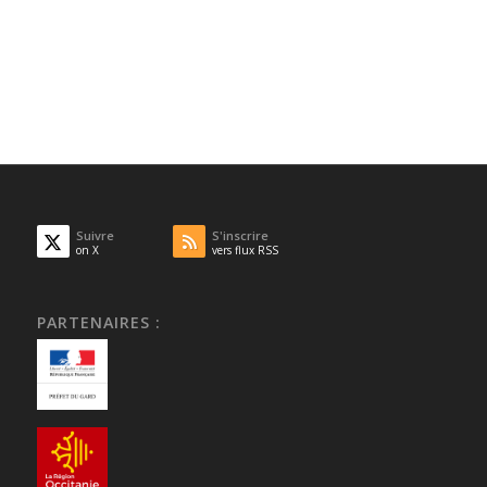
Suivre
S'inscrire
on X
vers flux RSS
PARTENAIRES :