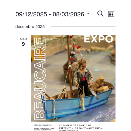
Recherc
Naviga
09/12/2025
 - 
08/03/2026
Recherche
Liste
de
et
Sélectionnez
vues
décembre 2025
une
navigati
Évène
date.
de
MAR
9
vues
Évèneme