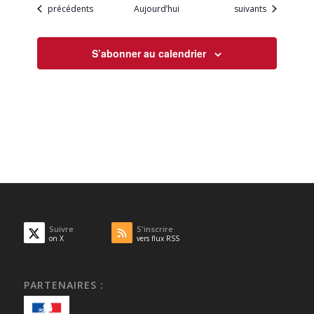
Évènements
Évènements
précédents
Aujourd’hui
suivants
S’abonner au calendrier
Suivre
S'inscrire
on X
vers flux RSS
PARTENAIRES :