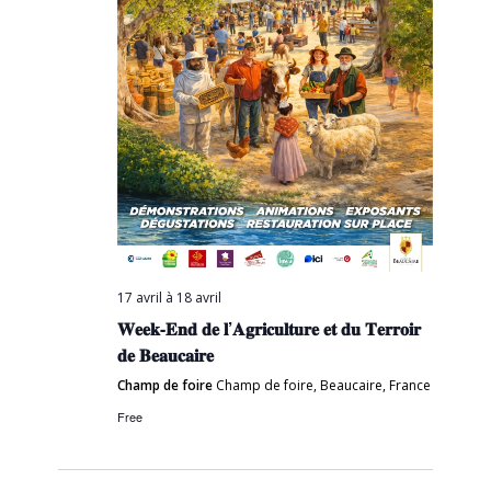
17 avril
à
18 avril
𝐖𝐞𝐞𝐤-𝐄𝐧𝐝 𝐝𝐞 𝐥’𝐀𝐠𝐫𝐢𝐜𝐮𝐥𝐭𝐮𝐫𝐞 𝐞𝐭 𝐝𝐮 𝐓𝐞𝐫𝐫𝐨𝐢𝐫
𝐝𝐞 𝐁𝐞𝐚𝐮𝐜𝐚𝐢𝐫𝐞
Champ de foire
Champ de foire, Beaucaire, France
Free