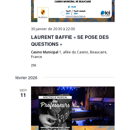
30 janvier de 20:30
à
22:00
LAURENT BAFFIE « SE POSE DES
QUESTIONS »
Casino Municipal
1, allée du Casino, Beaucaire,
France
25€
février 2026
MER
11