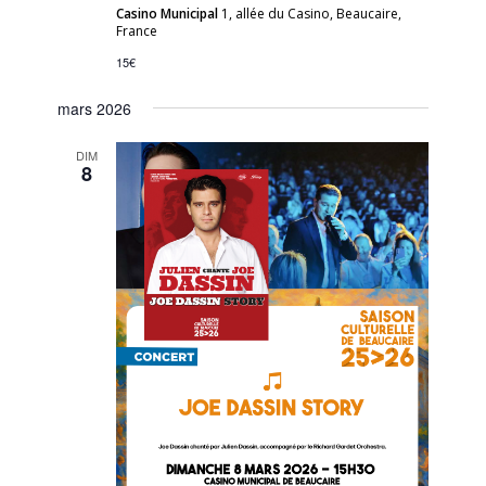
Casino Municipal
1, allée du Casino, Beaucaire,
France
15€
mars 2026
DIM
8