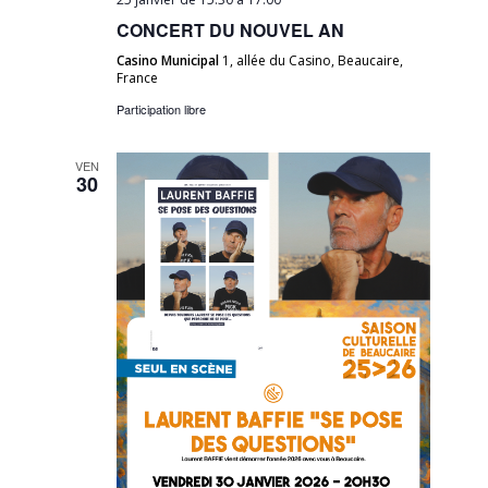
CONCERT DU NOUVEL AN
Casino Municipal
1, allée du Casino, Beaucaire,
France
Participation libre
VEN
30