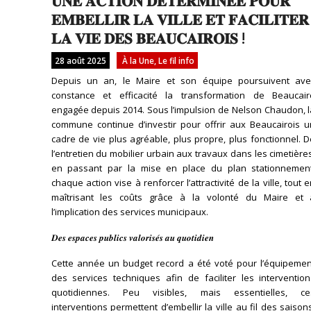
𝐔𝐍𝐄 𝐀𝐂𝐓𝐈𝐎𝐍 𝐃𝐄́𝐓𝐄𝐑𝐌𝐈𝐍𝐄́𝐄 𝐏𝐎𝐔𝐑
𝐄𝐌𝐁𝐄𝐋𝐋𝐈𝐑 𝐋𝐀 𝐕𝐈𝐋𝐋𝐄 𝐄𝐓 𝐅𝐀𝐂𝐈𝐋𝐈𝐓𝐄𝐑
𝐋𝐀 𝐕𝐈𝐄 𝐃𝐄𝐒 𝐁𝐄𝐀𝐔𝐂𝐀𝐈𝐑𝐎𝐈𝐒 !
28 août 2025
À la Une
,
Le fil info
Depuis un an, le Maire et son équipe poursuivent ave
constance et efficacité la transformation de Beaucair
engagée depuis 2014. Sous l’impulsion de Nelson Chaudon, l
commune continue d’investir pour offrir aux Beaucairois u
cadre de vie plus agréable, plus propre, plus fonctionnel. 
l’entretien du mobilier urbain aux travaux dans les cimetière
en passant par la mise en place du plan stationnement
chaque action vise à renforcer l’attractivité de la ville, tout 
maîtrisant les coûts grâce à la volonté du Maire et 
l’implication des services municipaux.
𝑫𝒆𝒔 𝒆𝒔𝒑𝒂𝒄𝒆𝒔 𝒑𝒖𝒃𝒍𝒊𝒄𝒔 𝒗𝒂𝒍𝒐𝒓𝒊𝒔𝒆́𝒔 𝒂𝒖 𝒒𝒖𝒐𝒕𝒊𝒅𝒊𝒆𝒏
Cette année un budget record a été voté pour l’équipemen
des services techniques afin de faciliter les intervention
quotidiennes. Peu visibles, mais essentielles, ce
interventions permettent d’embellir la ville au fil des saison