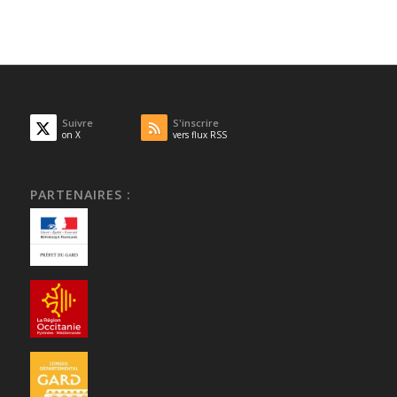
Suivre
S'inscrire
on X
vers flux RSS
PARTENAIRES :