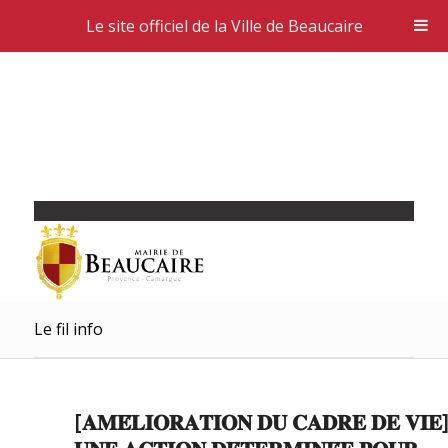
Le site officiel de la Ville de Beaucaire
Le fil info
[𝐀𝐌𝐄́𝐋𝐈𝐎𝐑𝐀𝐓𝐈𝐎𝐍 𝐃𝐔 𝐂𝐀𝐃𝐑𝐄 𝐃𝐄 𝐕𝐈𝐄