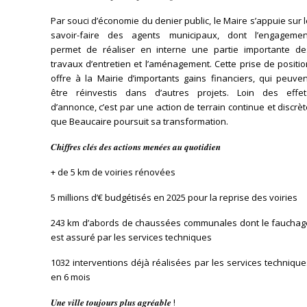
Par souci d’économie du denier public, le Maire s’appuie sur 
savoir-faire des agents municipaux, dont l’engagemen
permet de réaliser en interne une partie importante de
travaux d’entretien et l’aménagement. Cette prise de positi
offre à la Mairie d’importants gains financiers, qui peuve
être réinvestis dans d’autres projets. Loin des effet
d’annonce, c’est par une action de terrain continue et discrè
que Beaucaire poursuit sa transformation.
𝑪𝒉𝒊𝒇𝒇𝒓𝒆𝒔 𝒄𝒍𝒆́𝒔 𝒅𝒆𝒔 𝒂𝒄𝒕𝒊𝒐𝒏𝒔 𝒎𝒆𝒏𝒆́𝒆𝒔 𝒂𝒖 𝒒𝒖𝒐𝒕𝒊𝒅𝒊𝒆𝒏
+ de 5 km de voiries rénovées
5 millions d’€ budgétisés en 2025 pour la reprise des voiries
243 km d’abords de chaussées communales dont le fauchag
est assuré par les services techniques
1032 interventions déjà réalisées par les services techniqu
en 6 mois
𝑼𝒏𝒆 𝒗𝒊𝒍𝒍𝒆 𝒕𝒐𝒖𝒋𝒐𝒖𝒓𝒔 𝒑𝒍𝒖𝒔 𝒂𝒈𝒓𝒆́𝒂𝒃𝒍𝒆 !