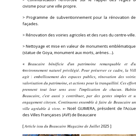
civisme pour une ville propre.
> Programme de subventionnement pour la rénovation de
façades.
> Rénovation des voiries agricoles et des rues du centre-ville.
> Nettoyage et mise en valeur de monuments emblématique
(statue de Goya, monument aux morts, arènes…).
« 𝐵𝑒𝑎𝑢𝑐𝑎𝑖𝑟𝑒 𝑏𝑒́𝑛𝑒́𝑓𝑖𝑐𝑖𝑒 𝑑’𝑢𝑛 𝑝𝑎𝑡𝑟𝑖𝑚𝑜𝑖𝑛𝑒 𝑟𝑒𝑚𝑎𝑟𝑞𝑢𝑎𝑏𝑙𝑒 𝑒𝑡 𝑑’𝑢
e𝑛𝑣𝑖𝑟𝑜𝑛𝑛𝑒𝑚𝑒𝑛𝑡 𝑛𝑎𝑡𝑢𝑟𝑒𝑙 𝑝𝑟𝑖𝑣𝑖𝑙𝑒́𝑔𝑖𝑒́. 𝑃𝑜𝑢𝑟 𝑝𝑟𝑒́𝑠𝑒𝑟𝑣𝑒𝑟 𝑐𝑒 𝑐𝑎𝑑𝑟𝑒, 𝑙𝑎 𝑉𝑖𝑙
𝑎𝑔𝑖𝑡 : 𝑒𝑚𝑏𝑒𝑙𝑙𝑖𝑠𝑠𝑒𝑚𝑒𝑛𝑡 𝑑𝑒𝑠 𝑒𝑠𝑝𝑎𝑐𝑒𝑠 𝑝𝑢𝑏𝑙𝑖𝑐𝑠, 𝑟𝑒́𝑛𝑜𝑣𝑎𝑡𝑖𝑜𝑛 𝑑𝑒𝑠 𝑣𝑜𝑖𝑟𝑖𝑒
𝑣𝑎𝑙𝑜𝑟𝑖𝑠𝑎𝑡𝑖𝑜𝑛 𝑑𝑢 𝑝𝑎𝑡𝑟𝑖𝑚𝑜𝑖𝑛𝑒, 𝑒𝑡 𝑎𝑐𝑡𝑖𝑜𝑛𝑠 𝑝𝑜𝑢𝑟 𝑙𝑎 𝑡𝑟𝑎𝑛𝑞𝑢𝑖𝑙𝑙𝑖𝑡𝑒́. 𝐶𝑒𝑠 𝑒𝑓𝑓𝑜𝑟
𝑝𝑟𝑒𝑛𝑛𝑒𝑛𝑡 𝑡𝑜𝑢𝑡 𝑙𝑒𝑢𝑟 𝑠𝑒𝑛𝑠 𝑎𝑣𝑒𝑐 𝑙’𝑖𝑚𝑝𝑙𝑖𝑐𝑎𝑡𝑖𝑜𝑛 𝑑𝑒 𝑐ℎ𝑎𝑐𝑢𝑛. 𝐻𝑎𝑏𝑖𝑡𝑒
𝐵𝑒𝑎𝑢𝑐𝑎𝑖𝑟𝑒, 𝑐’𝑒𝑠𝑡 𝑎𝑢𝑠𝑠𝑖 𝑦 𝑐𝑜𝑛𝑡𝑟𝑖𝑏𝑢𝑒𝑟, 𝑝𝑎𝑟 𝑑𝑒𝑠 𝑔𝑒𝑠𝑡𝑒𝑠 𝑠𝑖𝑚𝑝𝑙𝑒𝑠 𝑒𝑡 𝑢
𝑒𝑛𝑔𝑎𝑔𝑒𝑚𝑒𝑛𝑡 𝑐𝑖𝑡𝑜𝑦𝑒𝑛. 𝐶𝑜𝑛𝑡𝑖𝑛𝑢𝑜𝑛𝑠 𝑒𝑛𝑠𝑒𝑚𝑏𝑙𝑒 𝑎̀ 𝑓𝑎𝑖𝑟𝑒 𝑑𝑒 𝐵𝑒𝑎𝑢𝑐𝑎𝑖𝑟𝑒 𝑢
𝑣𝑖𝑙𝑙𝑒 𝑎𝑔𝑟𝑒́𝑎𝑏𝑙𝑒 𝑎̀ 𝑣𝑖𝑣𝑟𝑒. »- Noël GUIMERA, président de l’Accue
des Villes Françaises (AVF) de Beaucaire
[ 𝐴𝑟𝑡𝑖𝑐𝑙𝑒 𝑖𝑠𝑠𝑢 𝑑𝑢 𝐵𝑒𝑎𝑢𝑐𝑎𝑖𝑟𝑒 𝑀𝑎𝑔𝑎𝑧𝑖𝑛𝑒 𝑑𝑒 𝐽𝑢𝑖𝑙𝑙𝑒𝑡 2025 ]