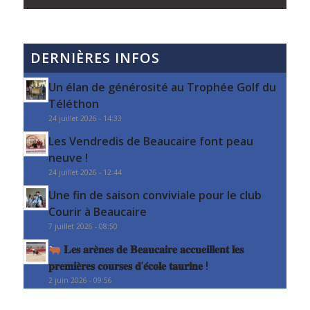
DERNIÈRES INFOS
Un élan de générosité au Trophée Golf du
Téléthon
24 juillet 2026 - 14:33
Les Vendredis de Beaucaire font peau
neuve !
24 juillet 2026 - 12:44
Une fin de saison conviviale pour le club
Courir à Beaucaire
7 juillet 2026 - 08:50
𝐋𝐞𝐬 𝐚𝐫𝐞̀𝐧𝐞𝐬 𝐝𝐞 𝐁𝐞𝐚𝐮𝐜𝐚𝐢𝐫𝐞 𝐚𝐜𝐜𝐮𝐞𝐢𝐥𝐥𝐞𝐧𝐭 𝐥𝐞𝐬
𝐩𝐫𝐞𝐦𝐢𝐞̀𝐫𝐞𝐬 𝐜𝐨𝐮𝐫𝐬𝐞𝐬 𝐝’𝐞́𝐜𝐨𝐥𝐞 𝐭𝐚𝐮𝐫𝐢𝐧𝐞 !
2 juin 2026 - 09:56