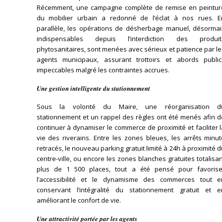
Récemment, une campagne complète de remise en peintur
du mobilier urbain a redonné de l’éclat à nos rues. E
parallèle, les opérations de désherbage manuel, désormai
indispensables depuis l’interdiction des produit
phytosanitaires, sont menées avec sérieux et patience par l
agents municipaux, assurant trottoirs et abords public
impeccables malgré les contraintes accrues.
𝑼𝒏𝒆 𝒈𝒆𝒔𝒕𝒊𝒐𝒏 𝒊𝒏𝒕𝒆𝒍𝒍𝒊𝒈𝒆𝒏𝒕𝒆 𝒅𝒖 𝒔𝒕𝒂𝒕𝒊𝒐𝒏𝒏𝒆𝒎𝒆𝒏𝒕
Sous la volonté du Maire, une réorganisation d
stationnement et un rappel des règles ont été menés afin d
continuer à dynamiser le commerce de proximité et faciliter 
vie des riverains. Entre les zones bleues, les arrêts minu
retracés, le nouveau parking gratuit limité à 24h à proximité 
centre-ville, ou encore les zones blanches gratuites totalisa
plus de 1 500 places, tout a été pensé pour favorise
l’accessibilité et le dynamisme des commerces tout e
conservant l’intégralité du stationnement gratuit et e
améliorant le confort de vie.
𝑼𝒏𝒆 𝒂𝒕𝒕𝒓𝒂𝒄𝒕𝒊𝒗𝒊𝒕𝒆́ 𝒑𝒐𝒓𝒕𝒆́𝒆 𝒑𝒂𝒓 𝒍𝒆𝒔 𝒂𝒈𝒆𝒏𝒕𝒔