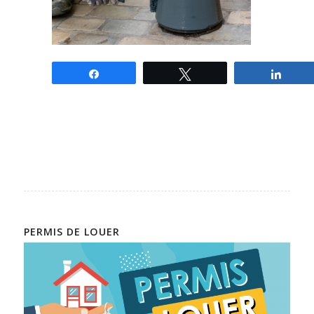
Partagez
Tweetez
Parta
PERMIS DE LOUER