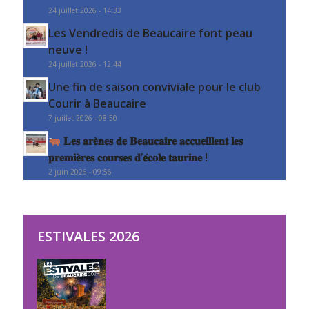
24 juillet 2026 - 14:33
Les Vendredis de Beaucaire font peau
neuve !
24 juillet 2026 - 12:44
Une fin de saison conviviale pour le club
Courir à Beaucaire
7 juillet 2026 - 08:50
𝐋𝐞𝐬 𝐚𝐫𝐞̀𝐧𝐞𝐬 𝐝𝐞 𝐁𝐞𝐚𝐮𝐜𝐚𝐢𝐫𝐞 𝐚𝐜𝐜𝐮𝐞𝐢𝐥𝐥𝐞𝐧𝐭 𝐥𝐞𝐬
𝐩𝐫𝐞𝐦𝐢𝐞̀𝐫𝐞𝐬 𝐜𝐨𝐮𝐫𝐬𝐞𝐬 𝐝’𝐞́𝐜𝐨𝐥𝐞 𝐭𝐚𝐮𝐫𝐢𝐧𝐞 !
2 juin 2026 - 09:56
ESTIVALES 2026