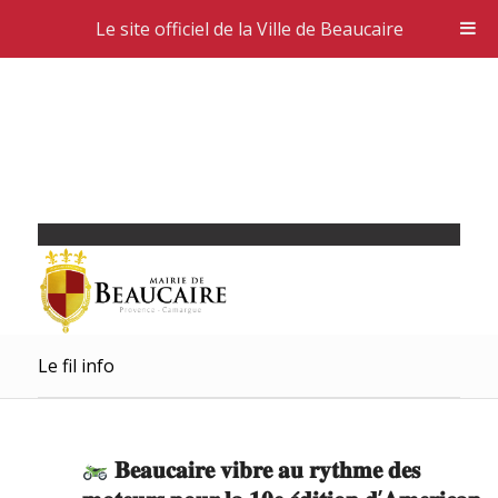
Le site officiel de la Ville de Beaucaire
Le fil info
𝐁𝐞𝐚𝐮𝐜𝐚𝐢𝐫𝐞 𝐯𝐢𝐛𝐫𝐞 𝐚𝐮 𝐫𝐲𝐭𝐡𝐦𝐞 𝐝𝐞𝐬