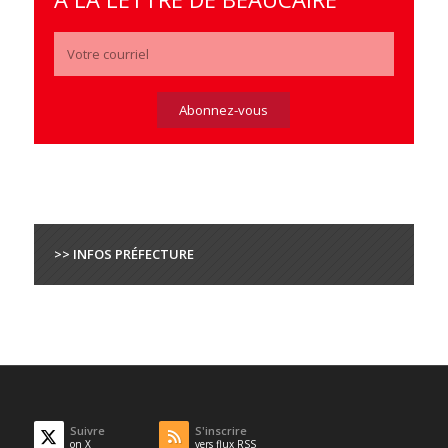
>> INFOS PRÉFECTURE
Suivre
S'inscrire
on X
vers flux RSS