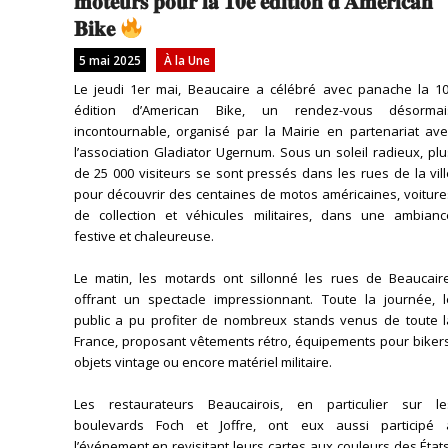
𝐦𝐨𝐭𝐞𝐮𝐫𝐬 𝐩𝐨𝐮𝐫 𝐥𝐚 𝟏𝟎𝐞 𝐞́𝐝𝐢𝐭𝐢𝐨𝐧 𝐝’𝐀𝐦𝐞𝐫𝐢𝐜𝐚𝐧
𝐁𝐢𝐤𝐞
5 mai 2025
À la Une
Le jeudi 1er mai, Beaucaire a célébré avec panache la 10
édition d’American Bike, un rendez-vous désormai
incontournable, organisé par la Mairie en partenariat ave
l’association Gladiator Ugernum. Sous un soleil radieux, pl
de 25 000 visiteurs se sont pressés dans les rues de la vil
pour découvrir des centaines de motos américaines, voiture
de collection et véhicules militaires, dans une ambianc
festive et chaleureuse.
Le matin, les motards ont sillonné les rues de Beaucaire
offrant un spectacle impressionnant. Toute la journée, l
public a pu profiter de nombreux stands venus de toute l
France, proposant vêtements rétro, équipements pour bikers
objets vintage ou encore matériel militaire.
Les restaurateurs Beaucairois, en particulier sur le
boulevards Foch et Joffre, ont eux aussi participé 
l’événement en revisitant leurs cartes aux couleurs des État