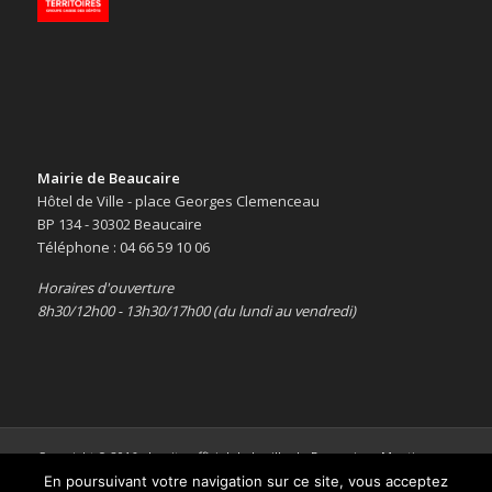
Mairie de Beaucaire
Hôtel de Ville - place Georges Clemenceau
BP 134 - 30302 Beaucaire
Téléphone : 04 66 59 10 06
Horaires d'ouverture
8h30/12h00 - 13h30/17h00 (du lundi au vendredi)
Copyright © 2016 -
Le site officiel de la ville de Beaucaire
-
Mentions
légales
En poursuivant votre navigation sur ce site, vous acceptez