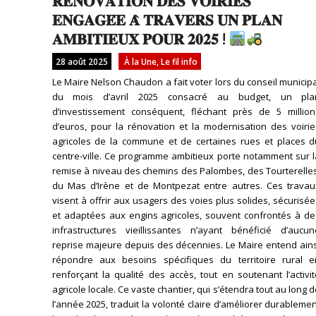
𝐑𝐄́𝐍𝐎𝐕𝐀𝐓𝐈𝐎𝐍 𝐃𝐄𝐒 𝐕𝐎𝐈𝐑𝐈𝐄𝐒
𝐄𝐍𝐆𝐀𝐆𝐄́𝐄 𝐀̀ 𝐓𝐑𝐀𝐕𝐄𝐑𝐒 𝐔𝐍 𝐏𝐋𝐀𝐍
𝐀𝐌𝐁𝐈𝐓𝐈𝐄𝐔𝐗 𝐏𝐎𝐔𝐑 𝟐𝟎𝟐𝟓 !
28 août 2025
À la Une
,
Le fil info
Le Maire Nelson Chaudon a fait voter lors du conseil municip
du mois d’avril 2025 consacré au budget, un pla
d’investissement conséquent, fléchant près de 5 million
d’euros, pour la rénovation et la modernisation des voirie
agricoles de la commune et de certaines rues et places d
centre-ville. Ce programme ambitieux porte notamment sur l
remise à niveau des chemins des Palombes, des Tourterelles
du Mas d’Irène et de Montpezat entre autres. Ces travau
visent à offrir aux usagers des voies plus solides, sécurisé
et adaptées aux engins agricoles, souvent confrontés à de
infrastructures vieillissantes n’ayant bénéficié d’aucun
reprise majeure depuis des décennies. Le Maire entend ains
répondre aux besoins spécifiques du territoire rural e
renforçant la qualité des accès, tout en soutenant l’activi
agricole locale. Ce vaste chantier, qui s’étendra tout au long 
l’année 2025, traduit la volonté claire d’améliorer durableme