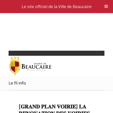
Le site officiel de la Ville de Beaucaire
Le fil info
[𝐆𝐑𝐀𝐍𝐃 𝐏𝐋𝐀𝐍 𝐕𝐎𝐈𝐑𝐈𝐄] 𝐋𝐀