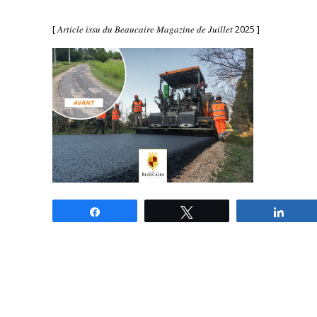
[ 𝐴𝑟𝑡𝑖𝑐𝑙𝑒 𝑖𝑠𝑠𝑢 𝑑𝑢 𝐵𝑒𝑎𝑢𝑐𝑎𝑖𝑟𝑒 𝑀𝑎𝑔𝑎𝑧𝑖𝑛𝑒 𝑑𝑒 𝐽𝑢𝑖𝑙𝑙𝑒𝑡 2025 ]
Partagez
Tweetez
Parta