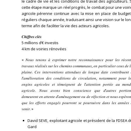
le cadre de vie et les conditions de travail des agriculteurs. 
cette étape marque un réel progrès, le combat pour une voir
agricole pérenne continue avec la mise en place de budget
réguliers chaque année, traduisant ainsi une vision sur le lo
terme afin de faciliter la vie des acteurs agricoles.
𝑪𝒉𝒊𝒇𝒇𝒓𝒆𝒔 𝒄𝒍𝒆́𝒔
5 millions d’€ investis
4 km de voiries rénovées
« 𝑁𝑜𝑢𝑠 𝑡𝑒𝑛𝑜𝑛𝑠 𝑎̀ 𝑒𝑥𝑝𝑟𝑖𝑚𝑒𝑟 𝑛𝑜𝑡𝑟𝑒 𝑟𝑒𝑐𝑜𝑛𝑛𝑎𝑖𝑠𝑠𝑎𝑛𝑐𝑒 𝑝𝑜𝑢𝑟 𝑙𝑒𝑠 𝑟𝑒́𝑐𝑒𝑛𝑡
𝑡𝑟𝑎𝑣𝑎𝑢𝑥 𝑟𝑒́𝑎𝑙𝑖𝑠𝑒́𝑠 𝑠𝑢𝑟 𝑙𝑒𝑠 𝑐ℎ𝑒𝑚𝑖𝑛𝑠 𝑐𝑜𝑚𝑚𝑢𝑛𝑎𝑢𝑥, 𝑒𝑛 𝑝𝑎𝑟𝑡𝑖𝑐𝑢𝑙𝑖𝑒𝑟 𝑐𝑒𝑢𝑥 𝑑𝑒 
𝑝𝑙𝑎𝑖𝑛𝑒. 𝐶𝑒𝑠 𝑖𝑛𝑡𝑒𝑟𝑣𝑒𝑛𝑡𝑖𝑜𝑛𝑠 𝑎𝑡𝑡𝑒𝑛𝑑𝑢𝑒𝑠 𝑑𝑒 𝑙𝑜𝑛𝑔𝑢𝑒 𝑑𝑎𝑡𝑒 𝑐𝑜𝑛𝑡𝑟𝑖𝑏𝑢𝑒𝑛𝑡 
𝑙’𝑎𝑚𝑒́𝑙𝑖𝑜𝑟𝑎𝑡𝑖𝑜𝑛 𝑑𝑒𝑠 𝑐𝑜𝑛𝑑𝑖𝑡𝑖𝑜𝑛𝑠 𝑑𝑒 𝑐𝑖𝑟𝑐𝑢𝑙𝑎𝑡𝑖𝑜𝑛, 𝑛𝑜𝑡𝑎𝑚𝑚𝑒𝑛𝑡 𝑝𝑜𝑢𝑟 𝑙
𝑒𝑛𝑔𝑖𝑛𝑠 𝑎𝑔𝑟𝑖𝑐𝑜𝑙𝑒𝑠 𝑒𝑡 𝑡𝑒́𝑚𝑜𝑖𝑔𝑛𝑒𝑛𝑡 𝑑𝑒 𝑙’𝑎𝑡𝑡𝑒𝑛𝑡𝑖𝑜𝑛 𝑝𝑜𝑟𝑡𝑒́𝑒 𝑎𝑢 𝑚𝑜𝑛𝑑
𝑎𝑔𝑟𝑖𝑐𝑜𝑙𝑒. 𝑁𝑜𝑢𝑠 𝑎𝑣𝑜𝑛𝑠 𝑏𝑖𝑒𝑛 𝑐𝑜𝑛𝑠𝑐𝑖𝑒𝑛𝑐𝑒 𝑞𝑢𝑒 𝑑’𝑎𝑢𝑡𝑟𝑒𝑠 𝑝𝑜𝑟𝑡𝑖𝑜𝑛
𝑑𝑒𝑚𝑒𝑢𝑟𝑒𝑛𝑡 𝑒𝑛 𝑎𝑡𝑡𝑒𝑛𝑡𝑒 𝑑’𝑎𝑚𝑒́𝑛𝑎𝑔𝑒𝑚𝑒𝑛𝑡 𝑜𝑢 𝑑𝑒 𝑟𝑒́𝑓𝑒𝑐𝑡𝑖𝑜𝑛 𝑒𝑡 𝑛𝑜𝑢𝑠 𝑒𝑠𝑝𝑒́𝑟𝑜
𝑞𝑢𝑒 𝑙𝑒𝑠 𝑒𝑓𝑓𝑜𝑟𝑡𝑠 𝑒𝑛𝑔𝑎𝑔𝑒́𝑠 𝑝𝑜𝑢𝑟𝑟𝑜𝑛𝑡 𝑠𝑒 𝑝𝑜𝑢𝑟𝑠𝑢𝑖𝑣𝑟𝑒 𝑑𝑎𝑛𝑠 𝑙𝑒𝑠 𝑎𝑛𝑛𝑒́𝑒𝑠 
𝑣𝑒𝑛𝑖𝑟. »
David SEVE, exploitant agricole et président de la FDSEA 
Gard