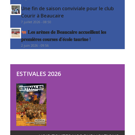
Une fin de saison conviviale pour le club
Courir à Beaucaire
7 juillet 2026 - 08:50
𝐋𝐞𝐬 𝐚𝐫𝐞̀𝐧𝐞𝐬 𝐝𝐞 𝐁𝐞𝐚𝐮𝐜𝐚𝐢𝐫𝐞 𝐚𝐜𝐜𝐮𝐞𝐢𝐥𝐥𝐞𝐧𝐭 𝐥𝐞𝐬
𝐩𝐫𝐞𝐦𝐢𝐞̀𝐫𝐞𝐬 𝐜𝐨𝐮𝐫𝐬𝐞𝐬 𝐝’𝐞́𝐜𝐨𝐥𝐞 𝐭𝐚𝐮𝐫𝐢𝐧𝐞 !
2 juin 2026 - 09:56
ESTIVALES 2026