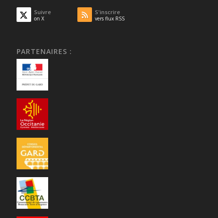
Suivre
S'inscrire
on X
vers flux RSS
PARTENAIRES :