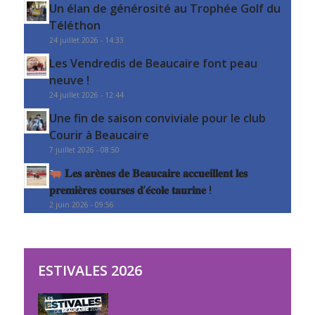
Un élan de générosité au Trophée Golf du
Téléthon
24 juillet 2026 - 14:33
Les Vendredis de Beaucaire font peau
neuve !
24 juillet 2026 - 12:44
Une fin de saison conviviale pour le club
Courir à Beaucaire
7 juillet 2026 - 08:50
𝐋𝐞𝐬 𝐚𝐫𝐞̀𝐧𝐞𝐬 𝐝𝐞 𝐁𝐞𝐚𝐮𝐜𝐚𝐢𝐫𝐞 𝐚𝐜𝐜𝐮𝐞𝐢𝐥𝐥𝐞𝐧𝐭 𝐥𝐞𝐬
𝐩𝐫𝐞𝐦𝐢𝐞̀𝐫𝐞𝐬 𝐜𝐨𝐮𝐫𝐬𝐞𝐬 𝐝’𝐞́𝐜𝐨𝐥𝐞 𝐭𝐚𝐮𝐫𝐢𝐧𝐞 !
2 juin 2026 - 09:56
ESTIVALES 2026