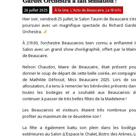
𝐆𝐚𝐫𝐝𝐞𝐭 𝐎𝐫𝐜𝐡𝐞𝐬𝐭𝐫𝐚 𝐚 𝐟𝐚𝐢𝐭 𝐬𝐞𝐧𝐬𝐚𝐭𝐢𝐨𝐧 !
26 juillet 2025
À la Une
,
L'Actu de Beaucaire
,
Le fil info
Hier soir, vendredi 25 juillet, le Salon Taurin de Beaucaire s’e
poursuivi avec un magnifique spectacle du Richard Garde
Orchestra.
À 21h30, l’orchestre Beaucairois bien connu a enflammé l
Salon avec un grand show chorégraphié, offert par la Mairi
de Beaucaire.
Nelson Chaudon, Maire de Beaucaire, était présent pou
donner le coup de départ de cette belle soirée, en compagn
de Mathilde Défossé, Miss Beaucaire 2025. Lors de so
allocutation, il a tenu à remercier les bénévoles présents da
toutes les bodegas et a souhaité aux Beaucairois d
continuer à passer de très belles fêtes de la Madeleine !
Les Beaucairois et visiteurs étaient très nombreux pou
profiter au maximum de ce deuxième soir !
La fête a également battu son plein dans les bodéga
extérieures au Salon (L’Espace le Chalet, Bistro des Arènes, 