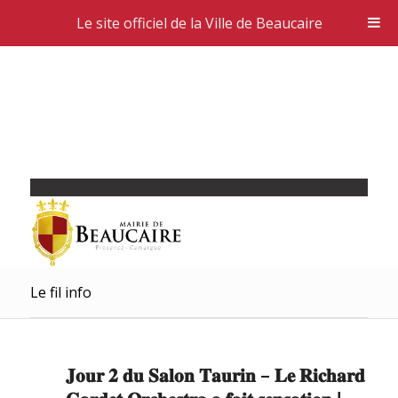
Le site officiel de la Ville de Beaucaire
Le fil info
𝐉𝐨𝐮𝐫 𝟐 𝐝𝐮 𝐒𝐚𝐥𝐨𝐧 𝐓𝐚𝐮𝐫𝐢𝐧 – 𝐋𝐞 𝐑𝐢𝐜𝐡𝐚𝐫𝐝